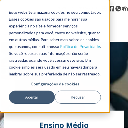
Telefone: (21) 2616-2921
Este website armazena cookies no seu computador.
Esses cookies são usados ​​para melhorar sua
experiência no site e fornecer serviços
personalizados para você, tanto no website, quanto
em outras mídias. Para saber mais sobre os cookies
que usamos, consulte nossa
Política de Privacidade
.
O FÓRUM
Se você recusar, suas informações não serão
rastreadas quando você acessar este site. Um
cookie simples será usado em seu navegador para
PROJETO PEDAGÓGICO
lembrar sobre sua preferência de não ser rastreado.
Configurações de cookies
BIBLIOTECA DE CONTEÚDO
VENHA NOS CONHECER
Aceitar
Recusar
BLOG
Ensino Médio