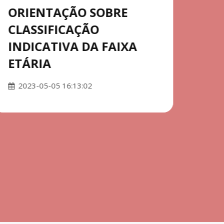
ORIENTAÇÃO SOBRE
CLASSIFICAÇÃO
INDICATIVA DA FAIXA
ETÁRIA
LIT
2023-05-05 16:13:02
UM
HU
20