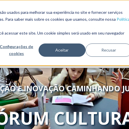
o usados ​​para melhorar sua experiência no site e fornecer serviços
ias. Para saber mais sobre os cookies que usamos, consulte nossa
Polític
PROJETO PEDAGÓGICO
BIBLIOTECA DE CONTEÚDO
cê acessar este site. Um cookie simples será usado em seu navegador
Configurações de
Aceitar
Recusar
cookies
IÇÃO E INOVAÇÃO CAMINHANDO JU
ÓRUM CULTUR